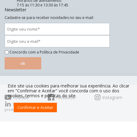
Horários de atendimento:
7:15 às 11:30 e 13:30 às 17:45
Newsletter
Cadastre-se para receber novidades no seu e-mail:
Concordo com a
Política de Privacidade
ok
Este site usa cookies para melhorar sua experiência. Ao clicar
em "Confirmar e Aceitar" você concorda com o uso dos
cookies, termos e políticas do site.
Youtube
Facebook
Instagram
Linkedin
Confirmar e Aceitar
prestoorganiza.com.br