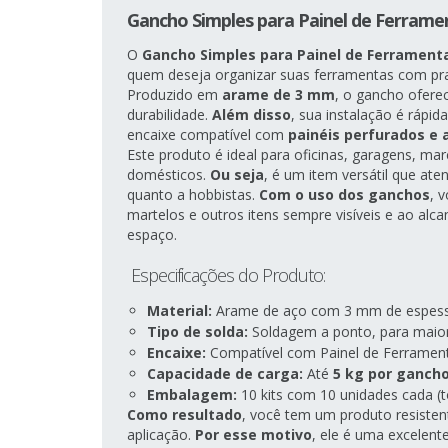
Gancho Simples para Painel de Ferram
O
Gancho Simples para Painel de Ferrament
quem deseja organizar suas ferramentas com prati
Produzido em
arame de 3 mm
, o gancho oferec
durabilidade.
Além disso
, sua instalação é rápid
encaixe compatível com
painéis perfurados e 
Este produto é ideal para oficinas, garagens, ma
domésticos.
Ou seja
, é um item versátil que ate
quanto a hobbistas.
Com o uso dos ganchos
, 
martelos e outros itens sempre visíveis e ao alc
espaço.
Especificações do Produto:
Material:
Arame de aço com 3 mm de espes
Tipo de solda:
Soldagem a ponto, para maio
Encaixe:
Compatível com Painel de Ferrament
Capacidade de carga:
Até
5 kg por ganch
Embalagem:
10 kits com 10 unidades cada (t
Como resultado
, você tem um produto resistente
aplicação.
Por esse motivo
, ele é uma excelen