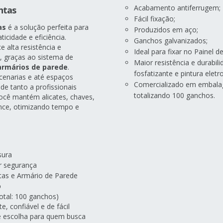
Acabamento antiferrugem;
entas
Fácil fixação;
as
é a solução perfeita para
Produzidos em aço;
cidade e eficiência.
Ganchos galvanizados;
e alta resistência e
Ideal para fixar no Painel 
a, graças ao sistema de
Maior resistência e durabil
armários de parede
.
fosfatizante e pintura eletr
rcenarias e até espaços
Comercializado em embalag
nde tanto a profissionais
totalizando 100 ganchos.
você mantém alicates, chaves,
ance, otimizando tempo e
sura
r segurança
as e Armário de Parede
o
otal: 100 ganchos)
, confiável e de fácil
te escolha para quem busca