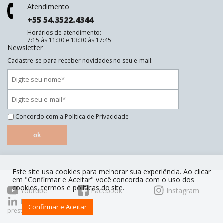
Atendimento
+55 54.3522.4344
Horários de atendimento:
7:15 às 11:30 e 13:30 às 17:45
Newsletter
Cadastre-se para receber novidades no seu e-mail:
Concordo com a
Política de Privacidade
ok
Este site usa cookies para melhorar sua experiência. Ao clicar
em "Confirmar e Aceitar" você concorda com o uso dos
cookies, termos e políticas do site.
Youtube
Facebook
Instagram
Linkedin
Confirmar e Aceitar
prestoorganiza.com.br