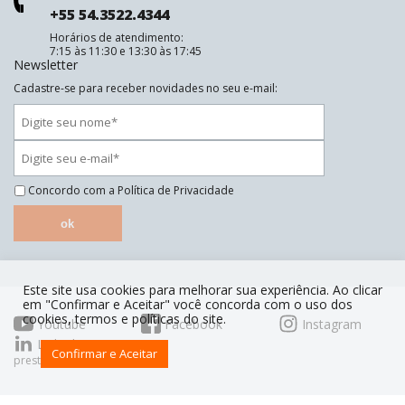
+55 54.3522.4344
Horários de atendimento:
7:15 às 11:30 e 13:30 às 17:45
Newsletter
Cadastre-se para receber novidades no seu e-mail:
Concordo com a
Política de Privacidade
ok
Este site usa cookies para melhorar sua experiência. Ao clicar
em "Confirmar e Aceitar" você concorda com o uso dos
cookies, termos e políticas do site.
Youtube
Facebook
Instagram
Linkedin
Confirmar e Aceitar
prestoorganiza.com.br