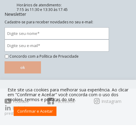
Horários de atendimento:
7:15 às 11:30 e 13:30 às 17:45
Newsletter
Cadastre-se para receber novidades no seu e-mail:
Concordo com a
Política de Privacidade
ok
Este site usa cookies para melhorar sua experiência. Ao clicar
em "Confirmar e Aceitar" você concorda com o uso dos
cookies, termos e políticas do site.
Youtube
Facebook
Instagram
Linkedin
Confirmar e Aceitar
prestoorganiza.com.br