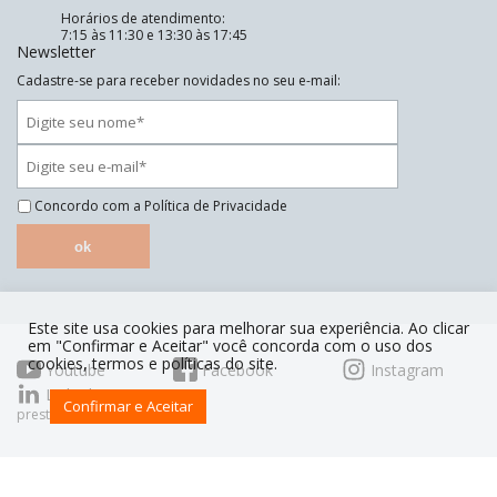
Horários de atendimento:
7:15 às 11:30 e 13:30 às 17:45
Newsletter
Cadastre-se para receber novidades no seu e-mail:
Concordo com a
Política de Privacidade
ok
Este site usa cookies para melhorar sua experiência. Ao clicar
em "Confirmar e Aceitar" você concorda com o uso dos
cookies, termos e políticas do site.
Youtube
Facebook
Instagram
Linkedin
Confirmar e Aceitar
prestoorganiza.com.br