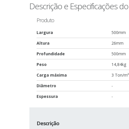
Descrição e Especificações d
Produto
Largura
500mm
Altura
26mm
Profundidade
500mm
Peso
14,84kg
Carga máxima
3 Ton/m²
Diâmetro
-
Espessura
-
Descrição