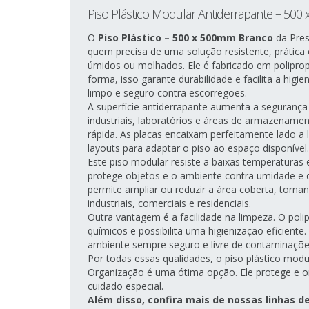
Piso Plástico Modular Antiderrapante – 50
O
Piso Plástico – 500 x 500mm Branco
da Pres
quem precisa de uma solução resistente, prátic
úmidos ou molhados. Ele é fabricado em poliprop
forma, isso garante durabilidade e facilita a hig
limpo e seguro contra escorregões.
A superfície antiderrapante aumenta a segurança 
industriais, laboratórios e áreas de armazename
rápida. As placas encaixam perfeitamente lado a l
layouts para adaptar o piso ao espaço disponível.
Este piso modular resiste a baixas temperaturas 
protege objetos e o ambiente contra umidade e 
permite ampliar ou reduzir a área coberta, torna
industriais, comerciais e residenciais.
Outra vantagem é a facilidade na limpeza. O polip
químicos e possibilita uma higienização eficient
ambiente sempre seguro e livre de contaminaçõe
Por todas essas qualidades, o piso plástico modu
Organização é uma ótima opção. Ele protege e 
cuidado especial.
Além disso, confira mais de nossas linhas d