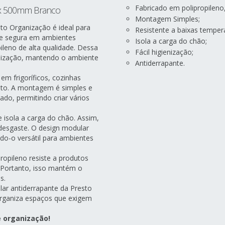
Fabricado em polipropileno,
0 x 500mm Branco
Montagem Simples;
to Organização é ideal para
Resistente a baixas temper
a e segura em ambientes
Isola a carga do chão;
ileno de alta qualidade. Dessa
Fácil higienização;
ienização, mantendo o ambiente
Antiderrapante.
em frigoríficos, cozinhas
nto. A montagem é simples e
ado, permitindo criar vários
e isola a carga do chão. Assim,
desgaste. O design modular
ndo-o versátil para ambientes
ropileno resiste a produtos
e. Portanto, isso mantém o
s.
lar antiderrapante da Presto
organiza espaços que exigem
e organização!