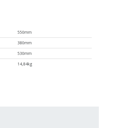
550mm
380mm
530mm
14,84kg