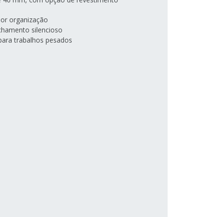
hor organização
chamento silencioso
 para trabalhos pesados