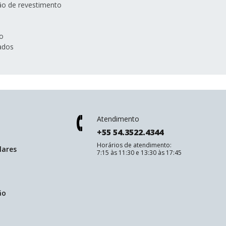
o de revestimento
o
sados
Atendimento
+55 54.3522.4344
Horários de atendimento:
lares
7:15 às 11:30 e 13:30 às 17:45
ão