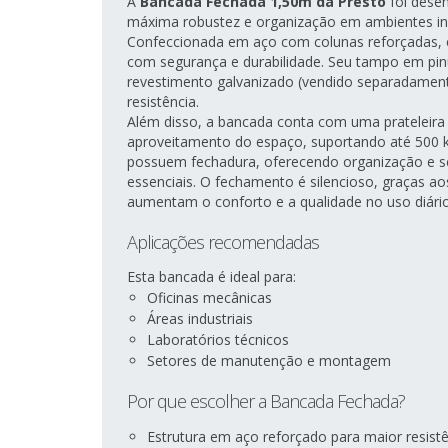
A
Bancada Fechada 1,50m da Presto
foi desen
máxima robustez e organização em ambientes indu
Confeccionada em aço com colunas reforçadas, e
com segurança e durabilidade. Seu tampo em pi
revestimento galvanizado (vendido separadament
resistência.
Além disso, a bancada conta com uma prateleira 
aproveitamento do espaço, suportando até 500 kg
possuem fechadura, oferecendo organização e se
essenciais. O fechamento é silencioso, graças ao
aumentam o conforto e a qualidade no uso diário
Aplicações recomendadas
Esta bancada é ideal para:
Oficinas mecânicas
Áreas industriais
Laboratórios técnicos
Setores de manutenção e montagem
Por que escolher a Bancada Fechada?
Estrutura em aço reforçado para maior resist