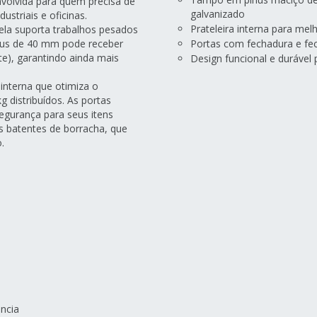
volvida para quem precisa de
galvanizado
striais e oficinas.
Prateleira interna para mel
la suporta trabalhos pesados
nus de 40 mm pode receber
Portas com fechadura e fe
e), garantindo ainda mais
Design funcional e durável
interna que otimiza o
 distribuídos. As portas
gurança para seus itens
s batentes de borracha, que
.
ência