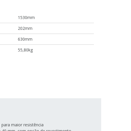
1530mm
202mm
630mm
55,80kg
 para maior resistência
 40 mm, com opção de revestimento