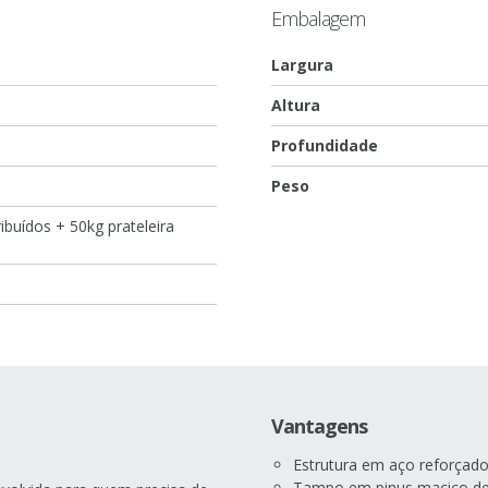
Embalagem
Largura
Altura
Profundidade
Peso
ribuídos + 50kg prateleira
Vantagens
Estrutura em aço reforçado
Tampo em pinus maciço de