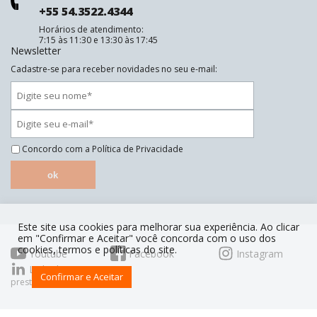
+55 54.3522.4344
Horários de atendimento:
7:15 às 11:30 e 13:30 às 17:45
Newsletter
Cadastre-se para receber novidades no seu e-mail:
Concordo com a
Política de Privacidade
ok
Este site usa cookies para melhorar sua experiência. Ao clicar
em "Confirmar e Aceitar" você concorda com o uso dos
cookies, termos e políticas do site.
Youtube
Facebook
Instagram
Linkedin
Confirmar e Aceitar
prestoorganiza.com.br