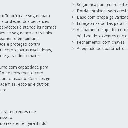
Segurança para guardar ite
Borda enrolada, sem aresta
ução prática e segura para
Base com chapa galvanizad
e e proteção dos pertences
Furação nas portas para tr
r capacetes e atende às normas
Acabamento superior com tr
es de segurança no trabalho.
pó, livre de solventes que 
abamento em pintura
Fechamento: com chaves.
dade e proteção contra
Adequado aos parâmetros 
nta com sapatas niveladoras,
iso e garantindo maior
a uma com capacidade para
ção de fechamento com
para o usuário. Com design
 academias, escolas e outros
uro.
l para ambientes que
nizado.
o resistente, garantindo