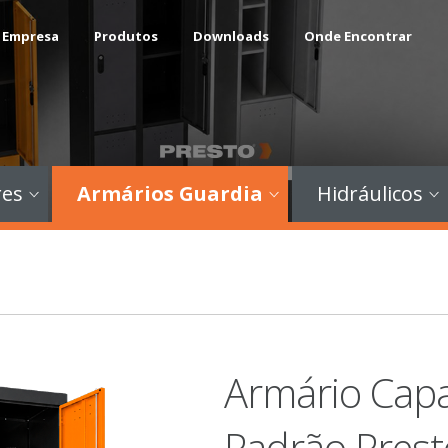
 Empresa
Produtos
Downloads
Onde Encontrar
res
Armários Guardia
Hidráulicos
Armário Capa
Padrão Prest