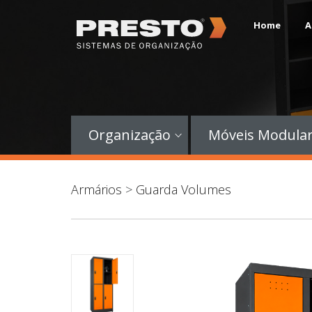
Home
A
Organização
Móveis Modula
Armários
>
Guarda Volumes