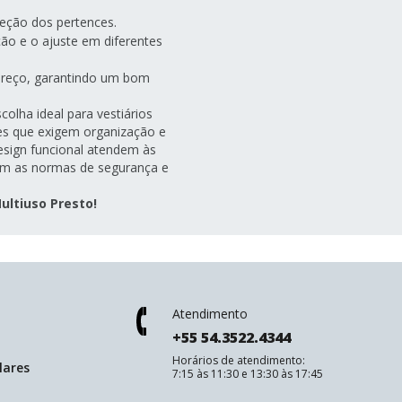
eção dos pertences.
ação e o ajuste em diferentes
 preço, garantindo um bom
olha ideal para vestiários
tes que exigem organização e
design funcional atendem às
om as normas de segurança e
ltiuso Presto!
Atendimento
+55 54.3522.4344
Horários de atendimento:
lares
7:15 às 11:30 e 13:30 às 17:45