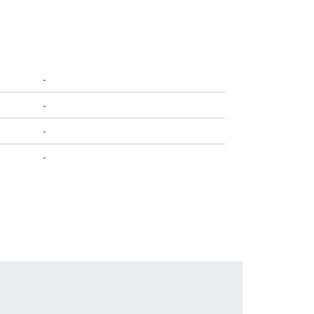
-
-
-
-