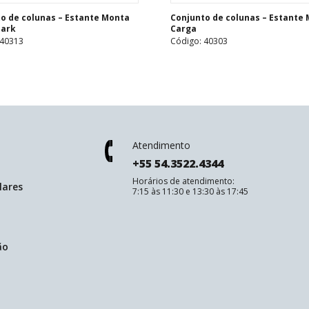
o de colunas – Estante Monta
Conjunto de colunas – Estante
Dark
Carga
 40313
Código: 40303
Atendimento
+55 54.3522.4344
Horários de atendimento:
lares
7:15 às 11:30 e 13:30 às 17:45
ão