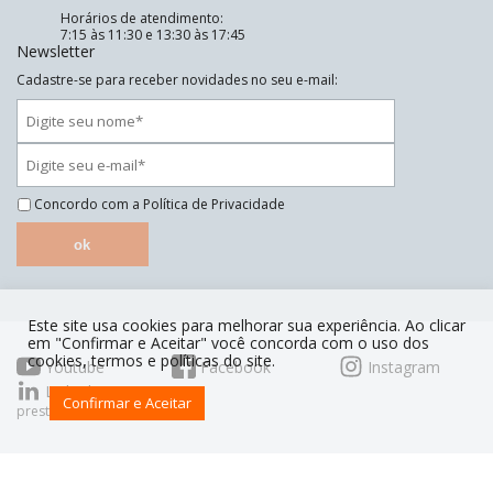
Horários de atendimento:
7:15 às 11:30 e 13:30 às 17:45
Newsletter
Cadastre-se para receber novidades no seu e-mail:
Concordo com a
Política de Privacidade
ok
Este site usa cookies para melhorar sua experiência. Ao clicar
em "Confirmar e Aceitar" você concorda com o uso dos
cookies, termos e políticas do site.
Youtube
Facebook
Instagram
Linkedin
Confirmar e Aceitar
prestoorganiza.com.br